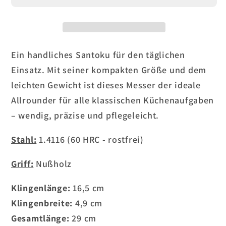
für
für
Santoku
Santoku
165
165
mm
mm
–
–
Ein handliches Santoku für den täglichen
1.4116
1.4116
Einsatz. Mit seiner kompakten Größe und dem
–
–
leichten Gewicht ist dieses Messer der ideale
Nussholz
Nussholz
Allrounder für alle klassischen Küchenaufgaben
– wendig, präzise und pflegeleicht.
Stahl:
1.4116 (60 HRC - rostfrei)
Griff:
Nußholz
Klingenlänge:
16,5
cm
Klingenbreite:
4,9
cm
Gesamtlänge:
29
cm