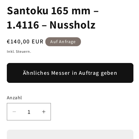
öf
öffnen
Santoku 165 mm –
1.4116 – Nussholz
Normaler
€140,00 EUR
Auf Anfrage
Preis
Inkl. Steuern.
Ähnliches Messer in Auftrag geben
Anzahl
Verringere
Erhöhe
die
die
Menge
Menge