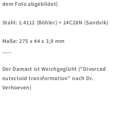
wild
wild
dem Foto abgebildet)
100
100
Lagen
Lagen
Stahl: 1.4112 (Böhler) + 14C28N (Sandvik)
rostfrei
rostfrei
Maße: 275 x 44 x 3,9 mm
___
Der Damast ist Weichgeglüht ("Divorced
eutectoid transformation" nach Dr.
Verhoeven)