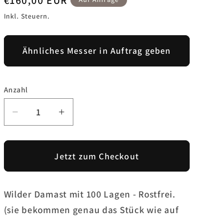
Preis
Inkl. Steuern.
Ähnliches Messer in Auftrag geben
Anzahl
Verringere
Erhöhe
die
die
Menge
Menge
für
für
Jetzt zum Checkout
Damastplatte
Damastplatte
275×44×3,9
275×44×3,9
mm
mm
Wilder Damast mit 100 Lagen - Rostfrei.
–
–
(sie bekommen genau das Stück wie auf