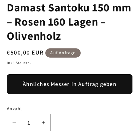
Damast Santoku 150 mm
in
Modal
öffnen
– Rosen 160 Lagen –
Olivenholz
Normaler
€500,00 EUR
Auf Anfrage
Preis
Inkl. Steuern.
Ähnliches Messer in Auftrag geben
Anzahl
Verringere
Erhöhe
die
die