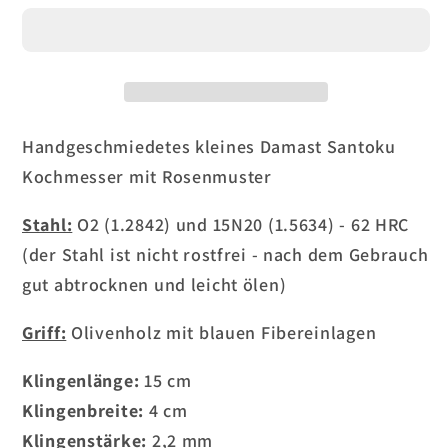
Menge
Menge
für
für
Damast
Damast
Santoku
Santoku
150
150
mm
mm
Handgeschmiedetes kleines Damast Santoku
–
–
Kochmesser mit Rosenmuster
Rosen
Rosen
160
160
Stahl:
O2 (1.2842) und 15N20 (1.5634) - 62 HRC
Lagen
Lagen
(der Stahl ist nicht rostfrei - nach dem Gebrauch
–
–
gut abtrocknen und leicht ölen)
Olivenholz
Olivenholz
Griff:
Olivenholz mit blauen Fibereinlagen
Klingenlänge:
15 cm
Klingenbreite:
4 cm
Klingenstärke:
2,2 mm